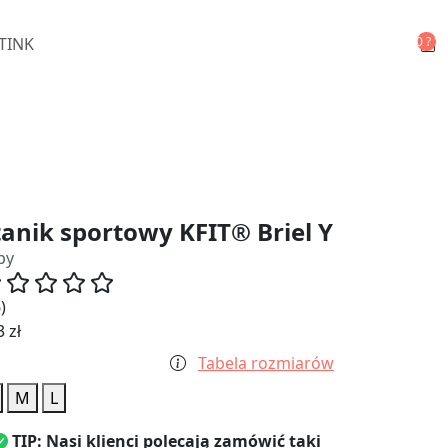
{{products.l
>= 10 ? '9+
TINK
products.len
tanik sportowy KFIT® Briel Y
py
)
 zł
Tabela rozmiarów
M
L
TIP: Nasi klienci polecają zamówić taki