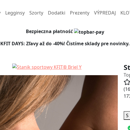
y
Legginsy
Szorty
Dodatki
Prezenty
VÝPREDAJ
KLO
Bezpieczna płatność
KFIT DAYS: Zľavy až do -40%! Čistíme sklady pre novinky.
S
To
(16
173
S