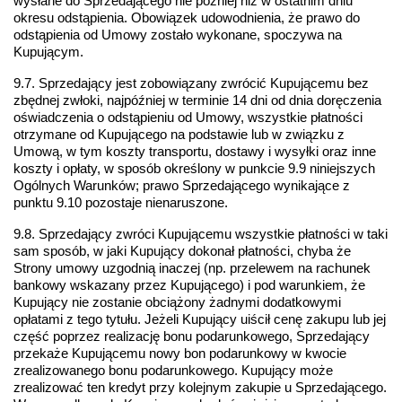
wysłane do Sprzedającego nie później niż w ostatnim dniu 
okresu odstąpienia. Obowiązek udowodnienia, że prawo do 
odstąpienia od Umowy zostało wykonane, spoczywa na 
Kupującym.
9.7. Sprzedający jest zobowiązany zwrócić Kupującemu bez 
zbędnej zwłoki, najpóźniej w terminie 14 dni od dnia doręczenia 
oświadczenia o odstąpieniu od Umowy, wszystkie płatności 
otrzymane od Kupującego na podstawie lub w związku z 
Umową, w tym koszty transportu, dostawy i wysyłki oraz inne 
koszty i opłaty, w sposób określony w punkcie 9.9 niniejszych 
Ogólnych Warunków; prawo Sprzedającego wynikające z 
punktu 9.10 pozostaje nienaruszone.
9.8. Sprzedający zwróci Kupującemu wszystkie płatności w taki 
sam sposób, w jaki Kupujący dokonał płatności, chyba że 
Strony umowy uzgodnią inaczej (np. przelewem na rachunek 
bankowy wskazany przez Kupującego) i pod warunkiem, że 
Kupujący nie zostanie obciążony żadnymi dodatkowymi 
opłatami z tego tytułu. Jeżeli Kupujący uiścił cenę zakupu lub jej 
część poprzez realizację bonu podarunkowego, Sprzedający 
przekaże Kupującemu nowy bon podarunkowy w kwocie 
zrealizowanego bonu podarunkowego. Kupujący może 
zrealizować ten kredyt przy kolejnym zakupie u Sprzedającego. 