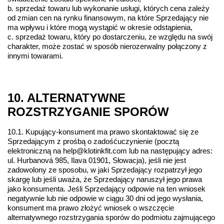
b. sprzedaż towaru lub wykonanie usługi, których cena zależy 
od zmian cen na rynku finansowym, na które Sprzedający nie 
ma wpływu i które mogą wystąpić w okresie odstąpienia,
c. sprzedaż towaru, który po dostarczeniu, ze względu na swój 
charakter, może zostać w sposób nierozerwalny połączony z 
innymi towarami.
10. ALTERNATYWNE 
ROZSTRZYGANIE SPORÓW
10.1. Kupujący-konsument ma prawo skontaktować się ze 
Sprzedającym z prośbą o zadośćuczynienie (pocztą 
elektroniczną na help@klotinkfit.com lub na następujący adres: 
ul. Hurbanová 985, Ilava 01901, Słowacja), jeśli nie jest 
zadowolony ze sposobu, w jaki Sprzedający rozpatrzył jego 
skargę lub jeśli uważa, że Sprzedający naruszył jego prawa 
jako konsumenta. Jeśli Sprzedający odpowie na ten wniosek 
negatywnie lub nie odpowie w ciągu 30 dni od jego wysłania, 
konsument ma prawo złożyć wniosek o wszczęcie 
alternatywnego rozstrzygania sporów do podmiotu zajmującego 