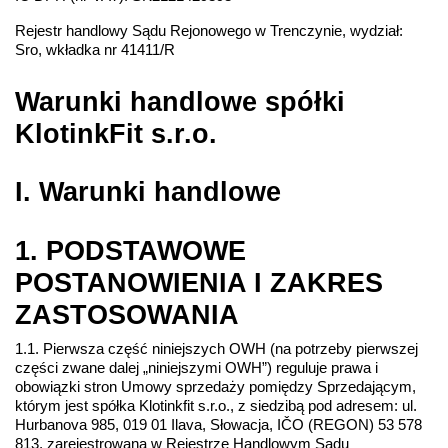
Rejestr handlowy Sądu Rejonowego w Trenczynie, wydział: 
Sro, wkładka nr 41411/R
Warunki handlowe spółki 
KlotinkFit s.r.o.
I. Warunki handlowe
1. PODSTAWOWE 
POSTANOWIENIA I ZAKRES 
ZASTOSOWANIA
1.1. Pierwsza część niniejszych OWH (na potrzeby pierwszej 
części zwane dalej „niniejszymi OWH”) reguluje prawa i 
obowiązki stron Umowy sprzedaży pomiędzy Sprzedającym, 
którym jest spółka Klotinkfit s.r.o., z siedzibą pod adresem: ul. 
Hurbanova 985, 019 01 Ilava, Słowacja, 
IČO (REGON) 
53 578 
813, zarejestrowana w Rejestrze Handlowym Sądu 