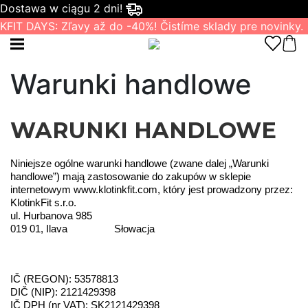
Dostawa w ciągu 2 dni!
KFIT DAYS: Zľavy až do -40%! Čistíme sklady pre novinky.
Warunki handlowe
WARUNKI HANDLOWE
Niniejsze ogólne warunki handlowe (zwane dalej „Warunki 
handlowe”) mają zastosowanie do zakupów w sklepie 
internetowym www.klotinkfit.com, który jest prowadzony przez:
KlotinkFit s.r.o.
ul. Hurbanova 985
019 01, Ilava
       Słowacja
IČ (REGON): 53578813
DIČ (NIP): 2121429398
IČ DPH (nr VAT): SK2121429398