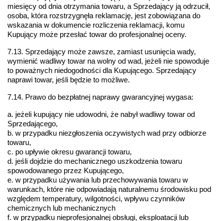
miesięcy od dnia otrzymania towaru, a Sprzedający ją odrzucił, 
osoba, która rozstrzygnęła reklamację, jest zobowiązana do 
wskazania w dokumencie rozliczenia reklamacji, komu 
Kupujący może przesłać towar do profesjonalnej oceny.
7.13. Sprzedający może zawsze, zamiast usunięcia wady, 
wymienić wadliwy towar na wolny od wad, jeżeli nie spowoduje 
to poważnych niedogodności dla Kupującego. Sprzedający 
naprawi towar, jeśli będzie to możliwe.
7.14. Prawo do bezpłatnej naprawy gwarancyjnej wygasa:
a. jeżeli kupujący nie udowodni, że nabył wadliwy towar od 
Sprzedającego,
b. w przypadku niezgłoszenia oczywistych wad przy odbiorze 
towaru,
c. po upływie okresu gwarancji towaru,
d. jeśli dojdzie do mechanicznego uszkodzenia towaru 
spowodowanego przez Kupującego,
e. w przypadku używania lub przechowywania towaru w 
warunkach, które nie odpowiadają naturalnemu środowisku pod 
względem temperatury, wilgotności, wpływu czynników 
chemicznych lub mechanicznych
f. w przypadku nieprofesjonalnej obsługi, eksploatacji lub 