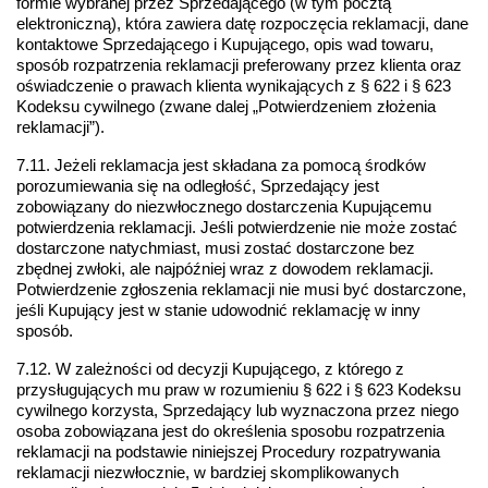
formie wybranej przez Sprzedającego (w tym pocztą 
elektroniczną), która zawiera datę rozpoczęcia reklamacji, dane 
kontaktowe Sprzedającego i Kupującego, opis wad towaru, 
sposób rozpatrzenia reklamacji preferowany przez klienta oraz 
oświadczenie o prawach klienta wynikających z § 622 i § 623 
Kodeksu cywilnego (zwane dalej „Potwierdzeniem złożenia 
reklamacji”).
7.11. Jeżeli reklamacja jest składana za pomocą środków 
porozumiewania się na odległość, Sprzedający jest 
zobowiązany do niezwłocznego dostarczenia Kupującemu 
potwierdzenia reklamacji. Jeśli potwierdzenie nie może zostać 
dostarczone natychmiast, musi zostać dostarczone bez 
zbędnej zwłoki, ale najpóźniej wraz z dowodem reklamacji. 
Potwierdzenie zgłoszenia reklamacji nie musi być dostarczone, 
jeśli Kupujący jest w stanie udowodnić reklamację w inny 
sposób.
7.12. W zależności od decyzji Kupującego, z którego z 
przysługujących mu praw w rozumieniu § 622 i § 623 Kodeksu 
cywilnego korzysta, Sprzedający lub wyznaczona przez niego 
osoba zobowiązana jest do określenia sposobu rozpatrzenia 
reklamacji na podstawie niniejszej Procedury rozpatrywania 
reklamacji niezwłocznie, w bardziej skomplikowanych 