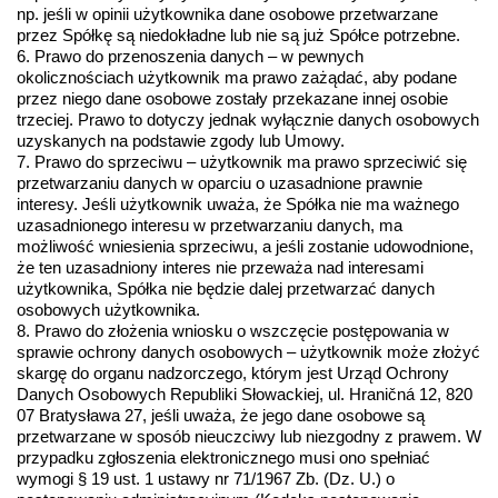
np. jeśli w opinii użytkownika dane osobowe przetwarzane 
przez Spółkę są niedokładne lub nie są już Spółce potrzebne.
6. Prawo do przenoszenia danych – w pewnych 
okolicznościach użytkownik ma prawo zażądać, aby podane 
przez niego dane osobowe zostały przekazane innej osobie 
trzeciej. Prawo to dotyczy jednak wyłącznie danych osobowych 
uzyskanych na podstawie zgody lub Umowy.
7. Prawo do sprzeciwu – użytkownik ma prawo sprzeciwić się 
przetwarzaniu danych w oparciu o uzasadnione prawnie 
interesy. Jeśli użytkownik uważa, że Spółka nie ma ważnego 
uzasadnionego interesu w przetwarzaniu danych, ma 
możliwość wniesienia sprzeciwu, a jeśli zostanie udowodnione, 
że ten uzasadniony interes nie przeważa nad interesami 
użytkownika, Spółka nie będzie dalej przetwarzać danych 
osobowych użytkownika.
8. Prawo do złożenia wniosku o wszczęcie postępowania w 
sprawie ochrony danych osobowych – użytkownik może złożyć 
skargę do organu nadzorczego, którym jest Urząd Ochrony 
Danych Osobowych Republiki Słowackiej, ul. Hraničná 12, 820 
07 Bratysława 27, jeśli uważa, że jego dane osobowe są 
przetwarzane w sposób nieuczciwy lub niezgodny z prawem. W 
przypadku zgłoszenia elektronicznego musi ono spełniać 
wymogi § 19 ust. 1 ustawy nr 71/1967 Zb. (Dz. U.) o 