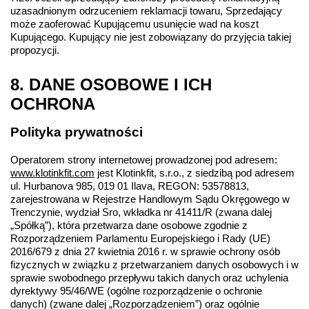
uzasadnionym odrzuceniem reklamacji towaru, Sprzedający 
może zaoferować Kupującemu usunięcie wad na koszt 
Kupującego. Kupujący nie jest zobowiązany do przyjęcia takiej 
propozycji.
8. DANE OSOBOWE I ICH 
OCHRONA
Polityka prywatności
Operatorem strony internetowej prowadzonej pod adresem: 
www.klotinkfit.com
 jest Klotinkfit, s.r.o., z siedzibą pod adresem 
ul. Hurbanova 985, 019 01 Ilava, REGON: 53578813, 
zarejestrowana w Rejestrze Handlowym Sądu Okręgowego w 
Trenczynie, wydział Sro, wkładka nr 41411/R (zwana dalej 
„Spółką”), która przetwarza dane osobowe zgodnie z 
Rozporządzeniem Parlamentu Europejskiego i Rady (UE) 
2016/679 z dnia 27 kwietnia 2016 r. w sprawie ochrony osób 
fizycznych w związku z przetwarzaniem danych osobowych i w 
sprawie swobodnego przepływu takich danych oraz uchylenia 
dyrektywy 95/46/WE (ogólne rozporządzenie o ochronie 
danych) (zwane dalej „Rozporządzeniem”) oraz ogólnie 