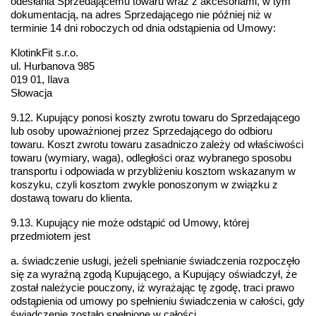
odesłania Sprzedającemu towaru wraz z akcesoriami, w tym 
dokumentacją, na adres Sprzedającego nie później niż w 
terminie 14 dni roboczych od dnia odstąpienia od Umowy:
KlotinkFit s.r.o.
ul. Hurbanova 985
019 01, Ilava
Słowacja
9.12. Kupujący ponosi koszty zwrotu towaru do Sprzedającego 
lub osoby upoważnionej przez Sprzedającego do odbioru 
towaru. Koszt zwrotu towaru zasadniczo zależy od właściwości 
towaru (wymiary, waga), odległości oraz wybranego sposobu 
transportu i odpowiada w przybliżeniu kosztom wskazanym w 
koszyku, czyli kosztom zwykle ponoszonym w związku z 
dostawą towaru do klienta.
9.13. Kupujący nie może odstąpić od Umowy, której 
przedmiotem jest
a. świadczenie usługi, jeżeli spełnianie świadczenia rozpoczęło 
się za wyraźną zgodą Kupującego, a Kupujący oświadczył, że 
został należycie pouczony, iż wyrażając tę zgodę, traci prawo 
odstąpienia od umowy po spełnieniu świadczenia w całości, gdy 
świadczenie zostało spełnione w całości,