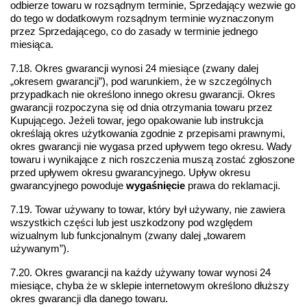
odbierze towaru w rozsądnym terminie, Sprzedający wezwie go 
do tego w dodatkowym rozsądnym terminie wyznaczonym 
przez Sprzedającego, co do zasady w terminie jednego 
miesiąca. 
7.18. Okres gwarancji wynosi 24 miesiące (zwany dalej 
„okresem gwarancji”), pod warunkiem, że w szczególnych 
przypadkach nie określono innego okresu gwarancji. Okres 
gwarancji rozpoczyna się od dnia otrzymania towaru przez 
Kupującego. Jeżeli towar, jego opakowanie lub instrukcja 
określają okres użytkowania zgodnie z przepisami prawnymi, 
okres gwarancji nie wygasa przed upływem tego okresu. Wady 
towaru i wynikające z nich roszczenia muszą zostać zgłoszone 
przed upływem okresu gwarancyjnego. Upływ okresu 
gwarancyjnego powoduje 
wygaśnięcie
 prawa do reklamacji.
7.19. Towar używany to towar, który był używany, nie zawiera 
wszystkich części lub jest uszkodzony pod względem 
wizualnym lub funkcjonalnym (zwany dalej „towarem 
używanym”). 
7.20. Okres gwarancji na każdy używany towar wynosi 24 
miesiące, chyba że w sklepie internetowym określono dłuższy 
okres gwarancji dla danego towaru.