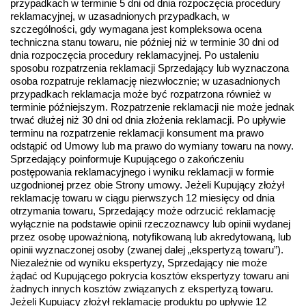
przypadkach w terminie 5 dni od dnia rozpoczęcia procedury 
reklamacyjnej, w uzasadnionych przypadkach, w 
szczególności, gdy wymagana jest kompleksowa ocena 
techniczna stanu towaru, nie później niż w terminie 30 dni od 
dnia rozpoczęcia procedury reklamacyjnej. Po ustaleniu 
sposobu rozpatrzenia reklamacji Sprzedający lub wyznaczona 
osoba rozpatruje reklamację niezwłocznie; w uzasadnionych 
przypadkach reklamacja może być rozpatrzona również w 
terminie późniejszym. Rozpatrzenie reklamacji nie może jednak 
trwać dłużej niż 30 dni od dnia złożenia reklamacji. Po upływie 
terminu na rozpatrzenie reklamacji konsument ma prawo 
odstąpić od Umowy lub ma prawo do wymiany towaru na nowy. 
Sprzedający poinformuje Kupującego o zakończeniu 
postępowania reklamacyjnego i wyniku reklamacji w formie 
uzgodnionej przez obie Strony umowy. Jeżeli Kupujący złożył 
reklamację towaru w ciągu pierwszych 12 miesięcy od dnia 
otrzymania towaru, Sprzedający może odrzucić reklamację 
wyłącznie na podstawie opinii rzeczoznawcy lub opinii wydanej 
przez osobę upoważnioną, notyfikowaną lub akredytowaną, lub 
opinii wyznaczonej osoby (zwanej dalej „ekspertyzą towaru”). 
Niezależnie od wyniku ekspertyzy, Sprzedający nie może 
żądać od Kupującego pokrycia kosztów ekspertyzy towaru ani 
żadnych innych kosztów związanych z ekspertyzą towaru. 
Jeżeli Kupujący złożył reklamację produktu po upływie 12 