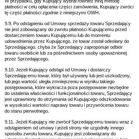
W przypadku, gdy Kupujący wybrał również inną metodę 
płatności w celu opłacenia części zamówienia, Kupujący zwróci 
tę część płatności zgodnie z niniejszymi OWH.
9.9. Po odstąpieniu od Umowy sprzedaży towaru Sprzedający 
nie jest zobowiązany do zwrotu płatności Kupującemu przed 
dostarczeniem towaru Kupującemu lub do momentu 
udowodnienia przez Kupującego, że towar został odesłany do 
Sprzedającego, chyba że Sprzedający zaproponuje odbiór 
towaru osobiście lub za pośrednictwem osoby upoważnionej 
przez Sprzedającego.
9.10. Jeżeli Kupujący odstąpi od Umowy i dostarczy 
Sprzedającemu towar, który był używany lub jest uszkodzony, 
lub jego wartość uległa zmniejszeniu w wyniku takiego 
postępowania, które wykracza poza postępowanie niezbędne 
do ustalenia właściwości i funkcjonalności towaru, Sprzedający 
jest uprawniony do otrzymania od Kupującego odszkodowania 
w wysokości wartości naprawy towaru i przywrócenia towaru 
do stanu pierwotnego.
9.11. Jeżeli Kupujący nie zwrócił Sprzedającemu towaru wraz z 
odstąpieniem od umowy i jeżeli strony nie uzgodniły innego 
sposobu zwrotu towaru, Kupujący jest zobowiązany do 