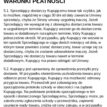
WARUNKI PŁATNOŚCI
5.1. Sprzedający dostarczy Kupującemu towar tak szybko, jak 
to możliwe, najpóźniej w ciągu 30 dni od daty zawarcia Umowy 
sprzedaży, chyba że Strony umowy uzgodnią inaczej. Jeżeli 
Sprzedający nie wywiązał się z obowiązku dostarczenia towaru 
w uzgodnionym terminie, Kupujący wezwie go do dostarczenia 
towaru w dodatkowym rozsądnym terminie, który Kupujący 
jednocześnie określi. W przypadku, gdy Kupujący nie wezwie w 
ten sposób Sprzedającego w ciągu dwóch miesięcy od dnia, w 
którym towar powinien zostać dostarczony, towar uznaje się za 
dostarczony, chyba że zostanie udowodnione inaczej. Jeżeli 
Sprzedający nie dostarczy towaru nawet w terminie 
dodatkowym, Kupujący ma prawo odstąpić od Umowy.
5.2. Kupujący jest uprawniony do sprawdzenia przesyłki przy 
dostawie. W przypadku stwierdzenia uszkodzenia towaru przy 
odbiorze przez Kupującego, Kupujący ma możliwość odmowy 
przyjęcia towaru. Przewoźnik jest zobowiązany do 
sporządzenia protokołu szkody w obecności i na żądanie 
Kupującego. Na podstawie protokołu sporządzonego w ten 
sposób i dostarczonego Sprzedającemu, Sprzedający może, po 
zakończeniu zgłoszenia szkody u przewoźnika, zapewnić 
usunięcie wady towaru, zniżkę od ceny zakupu, a w przypadku 