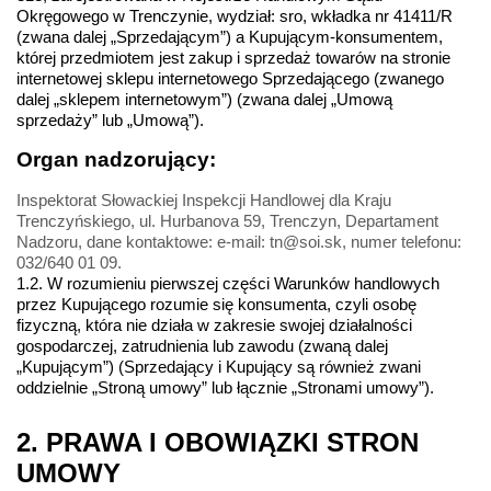
Okręgowego w Trenczynie, wydział: sro, wkładka nr 41411/R 
(zwana dalej „Sprzedającym”) a Kupującym-konsumentem, 
której przedmiotem jest zakup i sprzedaż towarów na stronie 
internetowej sklepu internetowego Sprzedającego (zwanego 
dalej „sklepem internetowym”) (zwana dalej „Umową 
sprzedaży” lub „Umową”).
Organ nadzorujący:
Inspektorat Słowackiej Inspekcji Handlowej dla Kraju 
Trenczyńskiego, ul. Hurbanova 59, Trenczyn, Departament 
Nadzoru, dane kontaktowe: e-mail: tn@soi.sk, numer telefonu: 
032/640 01 09.
1.2. W rozumieniu pierwszej części Warunków handlowych 
przez Kupującego rozumie się konsumenta, czyli osobę 
fizyczną, która nie działa w zakresie swojej działalności 
gospodarczej, zatrudnienia lub zawodu (zwaną dalej 
„Kupującym”) (Sprzedający i Kupujący są również zwani 
oddzielnie „Stroną umowy” lub łącznie „Stronami umowy”).
2. PRAWA I OBOWIĄZKI STRON 
UMOWY