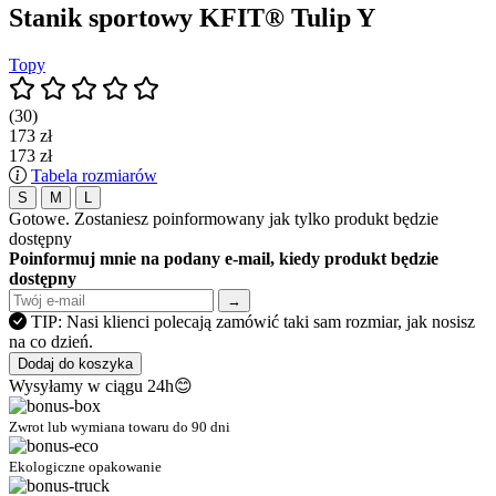
Stanik sportowy KFIT® Tulip Y
Topy
(30)
173 zł
173 zł
Tabela rozmiarów
S
M
L
Gotowe. Zostaniesz poinformowany jak tylko produkt będzie
dostępny
Poinformuj mnie na podany e-mail, kiedy produkt będzie
dostępny
→
TIP: Nasi klienci polecają zamówić taki sam rozmiar, jak nosisz
na co dzień.
Dodaj do koszyka
Wysyłamy w ciągu 24h😊
Zwrot lub wymiana towaru do 90 dni
Ekologiczne opakowanie