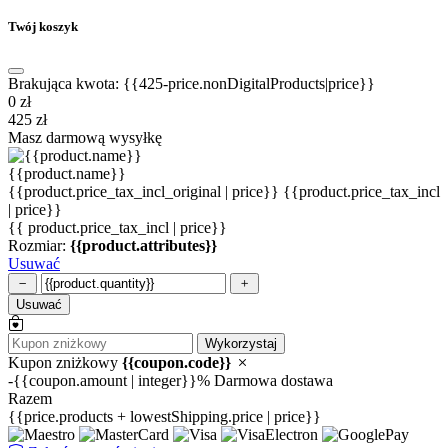
Twój koszyk
Brakująca kwota: {{425-price.nonDigitalProducts|price}}
0 zł
425 zł
Masz darmową wysyłkę
{{product.name}}
{{product.price_tax_incl_original | price}}
{{product.price_tax_incl
| price}}
{{ product.price_tax_incl | price}}
Rozmiar:
{{product.attributes}}
Usuwać
Usuwać
Wykorzystaj
Kupon zniżkowy
{{coupon.code}}
-{{coupon.amount | integer}}%
Darmowa dostawa
Razem
{{price.products + lowestShipping.price | price}}