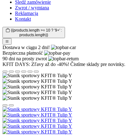
Śledź zamówienie
Zwrot / wymiana
Reklamacja
Kontakt
{{products.length >= 10 ? '9+' :
products.length}}
Dostawa w ciągu 2 dni!
Bezpieczna płatność
90 dni na prosty zwrot
KFIT DAYS: Zľavy až do -40%! Čistíme sklady pre novinky.