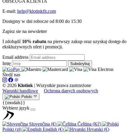
OBSŁUGA KLIENTA
E-mail:
help@klotinkfit.com
Dostępny w dni robocze od 8:00 do 15:30
Zapisz sie na newsletter
I zdobądź
10% rabatu
na pierwszy zakup oraz uzyskaj dostęp do
ekskluzywnych ofert i promocji.
Email address
Imię
Subskrybuj
Śledź nas
© 2026
Klotink
|
Wszystkie prawa zastrzeżone
Warunki handlowe
Ochrona danych osobowych
Polski
{{modals}}
Wybierz język
Slovenčina (€)
Čeština (Kč)
Polski (zł)
English (€)
Hrvatski (€)