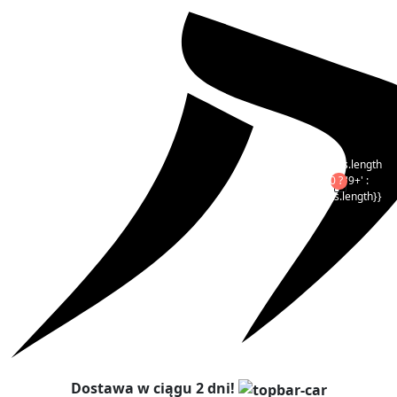
{{products.length
>= 10 ? '9+' :
products.length}}
Dostawa w ciągu 2 dni!