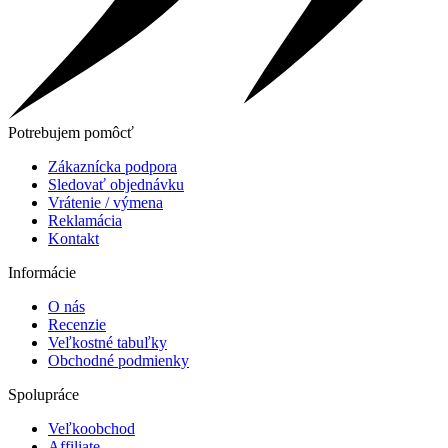
Potrebujem pomôcť
Zákaznícka podpora
Sledovať objednávku
Vrátenie / výmena
Reklamácia
Kontakt
Informácie
O nás
Recenzie
Veľkostné tabuľky
Obchodné podmienky
Spolupráce
Veľkoobchod
Affiliate