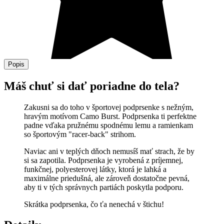
Popis
Máš chuť si dať poriadne do tela?
Zakusni sa do toho v športovej podprsenke s nežným,
hravým motívom Camo Burst.
Podprsenka ti perfektne
padne vďaka pružnému spodnému lemu a ramienkam
so športovým "racer-back" strihom.
Naviac ani v teplých dňoch nemusíš mať strach, že by
si sa zapotila. Podprsenka je vyrobená z príjemnej,
funkčnej, polyesterovej látky, ktorá je lahká a
maximálne priedušná, ale zároveň dostatočne pevná,
aby ti v tých správnych partiách poskytla podporu.
Skrátka podprsenka, čo ťa nenechá v štichu!