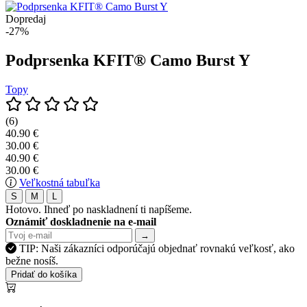
Dopredaj
-27%
Podprsenka KFIT® Camo Burst Y
Topy
(6)
40.90 €
30.00 €
40.90 €
30.00 €
Veľkostná tabuľka
S
M
L
Hotovo. Ihneď po naskladnení ti napíšeme.
Oznámiť doskladnenie na e-mail
→
TIP: Naši zákazníci odporúčajú objednať rovnakú veľkosť, ako
bežne nosíš.
Pridať do košíka