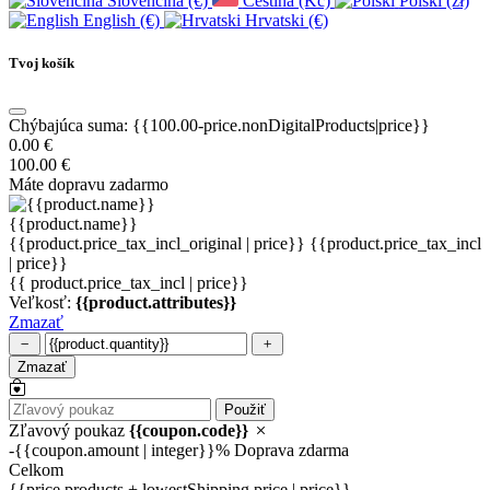
Slovenčina (€)
Čeština (Kč)
Polski (zł)
English (€)
Hrvatski (€)
Tvoj košík
Chýbajúca suma: {{100.00-price.nonDigitalProducts|price}}
0.00 €
100.00 €
Máte dopravu zadarmo
{{product.name}}
{{product.price_tax_incl_original | price}}
{{product.price_tax_incl
| price}}
{{ product.price_tax_incl | price}}
Veľkosť:
{{product.attributes}}
Zmazať
Zmazať
Použiť
Zľavový poukaz
{{coupon.code}}
-{{coupon.amount | integer}}%
Doprava zdarma
Celkom
{{price.products + lowestShipping.price | price}}