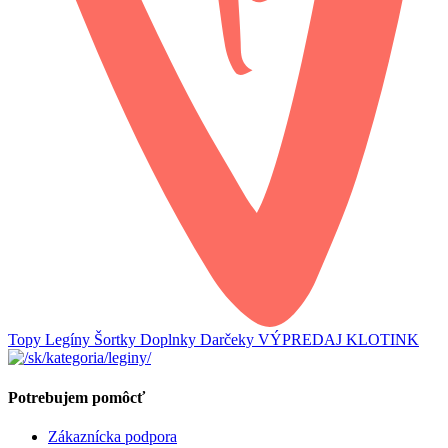
Topy
Legíny
Šortky
Doplnky
Darčeky
VÝPREDAJ
KLOTINK
Potrebujem pomôcť
Zákaznícka podpora