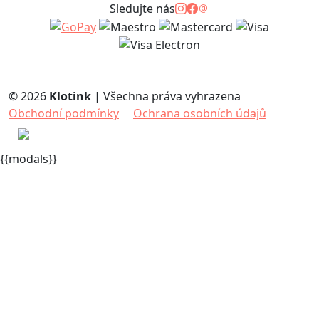
Sledujte nás
Krásna a perfektne sedí! Ďakujem :)
Jana K. (Slovensko)
© 2026
Klotink
|
Všechna práva vyhrazena
29/03/25
Obchodní podmínky
Ochrana osobních údajů
Čeština
{{modals}}