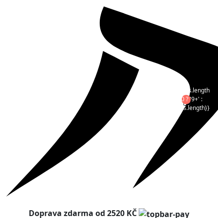
{{products.length
>= 10 ? '9+' :
products.length}}
Doprava zdarma od 2520 KČ