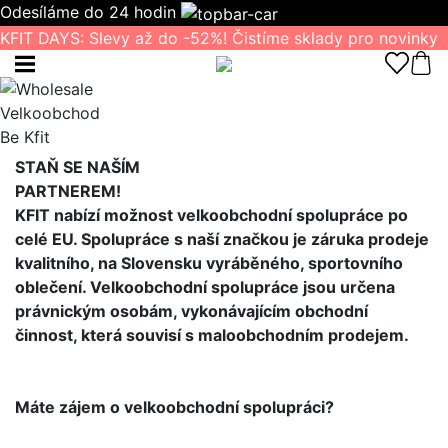
Odesíláme do 24 hodin
KFIT DAYS: Slevy až do -52%! Čistíme sklady pro novinky
Velkoobchod
Be Kfit
STAŇ SE NAŠÍM
PARTNEREM!
KFIT nabízí možnost velkoobchodní spolupráce po
celé EU. Spolupráce s naší značkou je záruka prodeje
kvalitního, na Slovensku vyráběného, sportovního
oblečení. Velkoobchodní spolupráce jsou určena
právnickým osobám, vykonávajícím obchodní
činnost, která souvisí s maloobchodním prodejem.
Máte zájem o velkoobchodní spolupráci?